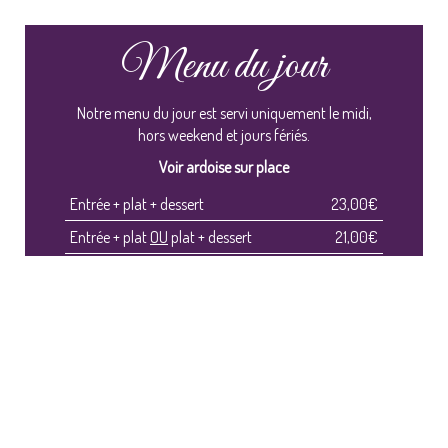
Menu du jour
Notre menu du jour est servi uniquement le midi,
hors weekend et jours fériés.
Voir ardoise sur place
Entrée + plat + dessert
23,00€
Entrée + plat
OU
plat + dessert
21,00€
Plat du jour
15,00€
CARTE & MENUS
possibilité de plats à emporter avec une remise de
30%
Le restaurant est ouvert